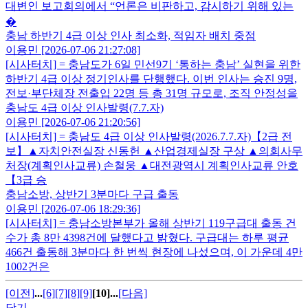
대변인 보고회의에서 “언론은 비판하고, 감시하기 위해 있는
�
충남 하반기 4급 이상 인사 최소화, 적임자 배치 중점
이용민 [2026-07-06 21:27:08]
[시사터치] = 충남도가 6일 민선9기 ‘통하는 충남’ 실현을 위한
하반기 4급 이상 정기인사를 단행했다. 이번 인사는 승진 9명,
전보·부단체장 전출입 22명 등 총 31명 규모로, 조직 안정성을
충남도 4급 이상 인사발령(7.7.자)
이용민 [2026-07-06 21:20:56]
[시사터치] = 충남도 4급 이상 인사발령(2026.7.7.자)【2급 전
보】▲자치안전실장 신동헌 ▲산업경제실장 구상 ▲의회사무
처장(계획인사교류) 손철웅 ▲대전광역시 계획인사교류 안호
【3급 승
충남소방, 상반기 3분마다 구급 출동
이용민 [2026-07-06 18:29:36]
[시사터치] = 충남소방본부가 올해 상반기 119구급대 출동 건
수가 총 8만 4398건에 달했다고 밝혔다. 구급대는 하루 평균
466건 출동해 3분마다 한 번씩 현장에 나섰으며, 이 가운데 4만
1002건은
[이전]
...
[6]
[7]
[8]
[9]
[10]
...
[다음]
닫기