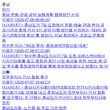
충남
닫기
충남 문화·관광 공약 실행계획·협력방안 논의
이용민 [2026-07-08 08:00:16]
[시사터치] = 충남도가 7일 도청에서 문화·예술·관광 분야 공
공기관과 함께 민선 9기 공약 이행 방안을 논의하는 ‘제4차 공
공기관협의체 회의’를 열었다. 이날 회의에는 조일교 문화체
육
박수현 지사 “392조 투자, 충청광역연합으로 대응”
이용민 [2026-07-08 07:31:08]
[시사터치] = 박수현 충남도지사가 7일 도청 프레스센터에서
기자간담회를 열고 충청권 첨단 산업 육성을 위한 392조 원 규
모 투자를 충청광역연합을 통해 뒷받침하겠다고 밝혔다. 박 지
사�
정무부지사 인사 철회 촉구
이용민 [2026-07-07 19:44:23]
[시사터치] = 충남시민사회단체연대회의와 천안시민사회단체
협의회가 6일 성명을 내고 충청남도의 정무부지사 인사 철회
를 요구했다. 두 단체는 충남도가 민선9기 초대 정무부지사에
정치
충남도의회, 노인회 등 주요 기관 방문