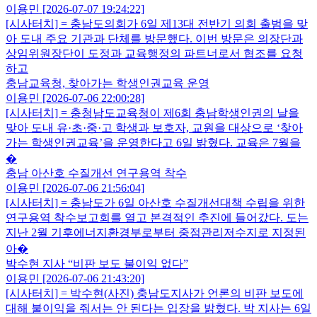
이용민 [2026-07-07 19:24:22]
[시사터치] = 충남도의회가 6일 제13대 전반기 의회 출범을 맞
아 도내 주요 기관과 단체를 방문했다. 이번 방문은 의장단과
상임위원장단이 도정과 교육행정의 파트너로서 협조를 요청
하고
충남교육청, 찾아가는 학생인권교육 운영
이용민 [2026-07-06 22:00:28]
[시사터치] = 충청남도교육청이 제6회 충남학생인권의 날을
맞아 도내 유·초·중·고 학생과 보호자, 교원을 대상으로 ‘찾아
가는 학생인권교육’을 운영한다고 6일 밝혔다. 교육은 7월을
�
충남 아산호 수질개선 연구용역 착수
이용민 [2026-07-06 21:56:04]
[시사터치] = 충남도가 6일 아산호 수질개선대책 수립을 위한
연구용역 착수보고회를 열고 본격적인 추진에 들어갔다. 도는
지난 2월 기후에너지환경부로부터 중점관리저수지로 지정된
아�
박수현 지사 “비판 보도 불이익 없다”
이용민 [2026-07-06 21:43:20]
[시사터치] = 박수현(사진) 충남도지사가 언론의 비판 보도에
대해 불이익을 줘서는 안 된다는 입장을 밝혔다. 박 지사는 6일