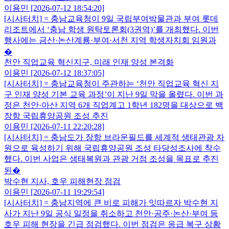
이용민 [2026-07-12 18:54:20]
[시사터치] = 충남교육청이 9일 국립부여박물관과 부여 롯데
리조트에서 ‘충남 학생 원탁토론회(3권역)’를 개최했다. 이번
행사에는 금산·논산계룡·부여·서천 지역 학생자치회 임원과
�
천안 직업교육 혁신지구, 미래 인재 양성 본격화
이용민 [2026-07-12 18:37:05]
[시사터치] = 충남교육청이 주관하는 ‘천안 직업교육 혁신 지
구 인재 양성 기본 교육 과정’이 지난 9일 막을 올렸다. 이번 과
정은 천안·아산 지역 6개 직업계고 1학년 182명을 대상으로 백
장항 국립휴양공원 조성 추진
이용민 [2026-07-11 22:20:28]
[시사터치] = 충남도가 장항 브라운필드를 세계적 생태관광 자
원으로 육성하기 위해 국립휴양공원 조성 타당성조사에 착수
했다. 이번 사업은 생태복원과 관광 거점 조성을 목표로 추진
된�
박수현 지사, 호우 피해현장 점검
이용민 [2026-07-11 19:29:54]
[시사터치] = 충남지역에 큰 비로 피해가 잇따르자 박수현 지
사가 지난 9일 공식 일정을 취소하고 천안·공주·논산·부여 등
호우 피해 현장을 긴급 점검했다. 이번 점검은 응급 복구 상황