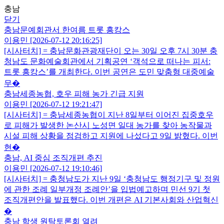
충남
닫기
충남문예회관서 한여름 트롯 흥캉스
이용민 [2026-07-12 20:16:25]
[시사터치] = 충남문화관광재단이 오는 30일 오후 7시 30분 충
청남도 문화예술회관에서 기획공연 ‘객석으로 떠나는 피서:
트롯 흥캉스’를 개최한다. 이번 공연은 도민 맞춤형 대중예술
무�
충남세종농협, 호우 피해 농가 긴급 지원
이용민 [2026-07-12 19:21:47]
[시사터치] = 충남세종농협이 지난 8일부터 이어진 집중호우
로 피해가 발생한 논산시 노성면 일대 농가를 찾아 농작물과
시설 피해 상황을 점검하고 지원에 나섰다고 9일 밝혔다. 이번
현�
충남, AI 중심 조직개편 추진
이용민 [2026-07-12 19:10:46]
[시사터치] = 충청남도가 지난 9일 ‘충청남도 행정기구 및 정원
에 관한 조례 일부개정 조례안’을 입법예고하며 민선 9기 첫
조직개편안을 발표했다. 이번 개편은 AI 기본사회와 산업혁신
�
충남 학생 원탁토론회 열려